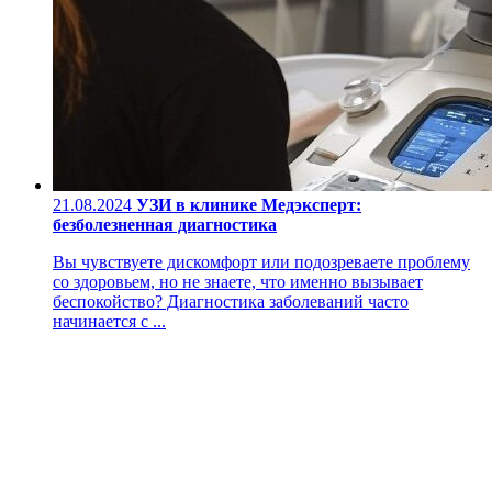
21.08.2024
УЗИ в клинике Медэксперт:
безболезненная диагностика
Вы чувствуете дискомфорт или подозреваете проблему
со здоровьем, но не знаете, что именно вызывает
беспокойство? Диагностика заболеваний часто
начинается с ...