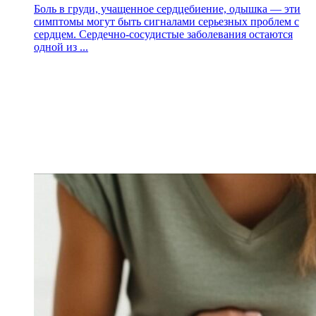
Боль в груди, учащенное сердцебиение, одышка — эти
симптомы могут быть сигналами серьезных проблем с
сердцем. Сердечно-сосудистые заболевания остаются
одной из ...