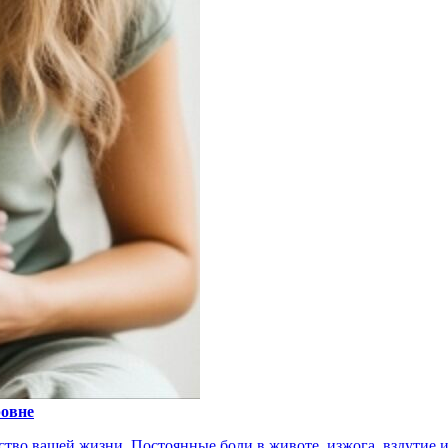
ровне
тво вашей жизни. Постоянные боли в животе, изжога, вздутие ил