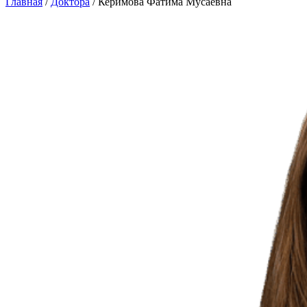
Главная
/
Доктора
/
Керимова Фатима Мусаевна