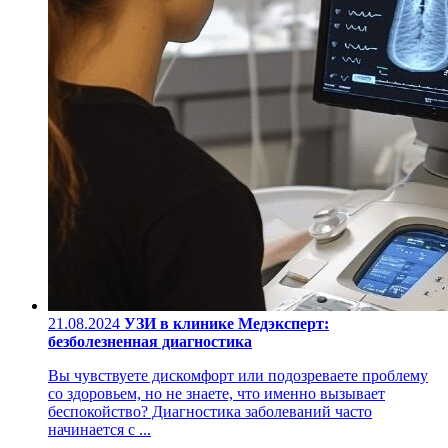
21.08.2024
УЗИ в клинике Медэксперт:
безболезненная диагностика
Вы чувствуете дискомфорт или подозреваете проблему
со здоровьем, но не знаете, что именно вызывает
беспокойство? Диагностика заболеваний часто
начинается с ...