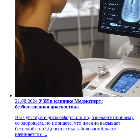
21.08.2024
УЗИ в клинике Медэксперт:
безболезненная диагностика
Вы чувствуете дискомфорт или подозреваете проблему
со здоровьем, но не знаете, что именно вызывает
беспокойство? Диагностика заболеваний часто
начинается с ...