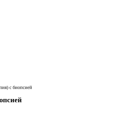
ия) с биопсией
иопсией