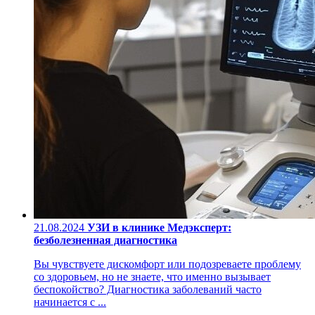
21.08.2024
УЗИ в клинике Медэксперт:
безболезненная диагностика
Вы чувствуете дискомфорт или подозреваете проблему
со здоровьем, но не знаете, что именно вызывает
беспокойство? Диагностика заболеваний часто
начинается с ...