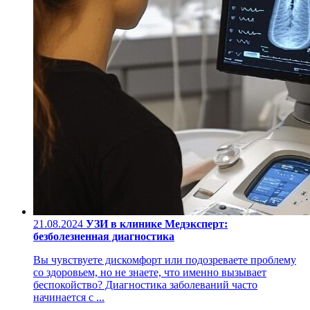
21.08.2024
УЗИ в клинике Медэксперт:
безболезненная диагностика
Вы чувствуете дискомфорт или подозреваете проблему
со здоровьем, но не знаете, что именно вызывает
беспокойство? Диагностика заболеваний часто
начинается с ...