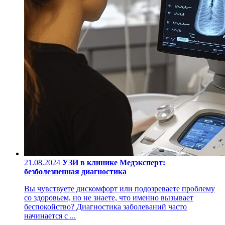
21.08.2024
УЗИ в клинике Медэксперт:
безболезненная диагностика
Вы чувствуете дискомфорт или подозреваете проблему
со здоровьем, но не знаете, что именно вызывает
беспокойство? Диагностика заболеваний часто
начинается с ...