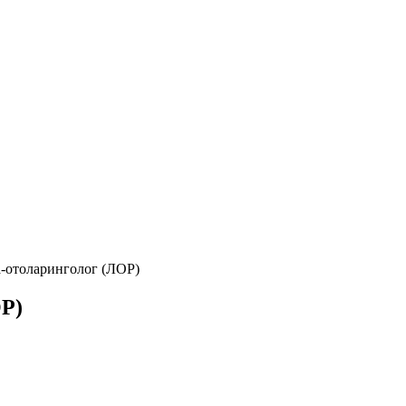
а-отоларинголог (ЛОР)
ОР)