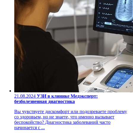
21.08.2024
УЗИ в клинике Медэксперт:
безболезненная диагностика
Вы чувствуете дискомфорт или подозреваете проблему
со здоровьем, но не знаете, что именно вызывает
беспокойство? Диагностика заболеваний часто
начинается с ...