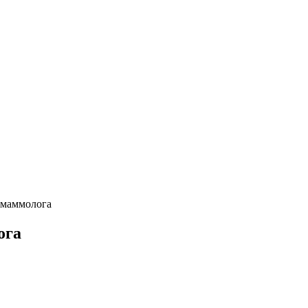
 маммолога
ога