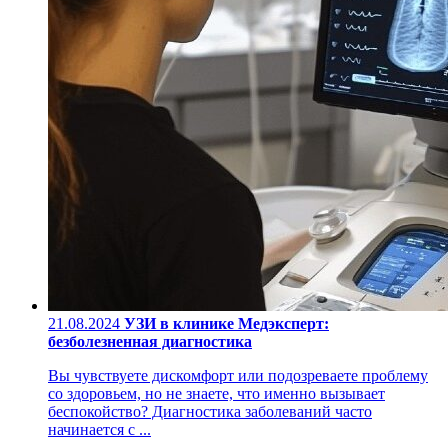
21.08.2024
УЗИ в клинике Медэксперт:
безболезненная диагностика
Вы чувствуете дискомфорт или подозреваете проблему
со здоровьем, но не знаете, что именно вызывает
беспокойство? Диагностика заболеваний часто
начинается с ...