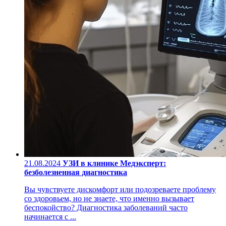
21.08.2024
УЗИ в клинике Медэксперт:
безболезненная диагностика
Вы чувствуете дискомфорт или подозреваете проблему
со здоровьем, но не знаете, что именно вызывает
беспокойство? Диагностика заболеваний часто
начинается с ...