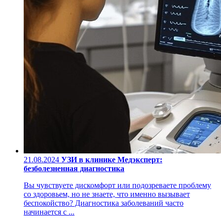
21.08.2024
УЗИ в клинике Медэксперт:
безболезненная диагностика
Вы чувствуете дискомфорт или подозреваете проблему
со здоровьем, но не знаете, что именно вызывает
беспокойство? Диагностика заболеваний часто
начинается с ...