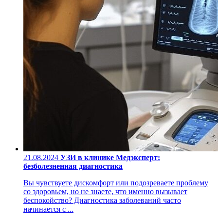
21.08.2024
УЗИ в клинике Медэксперт:
безболезненная диагностика
Вы чувствуете дискомфорт или подозреваете проблему
со здоровьем, но не знаете, что именно вызывает
беспокойство? Диагностика заболеваний часто
начинается с ...