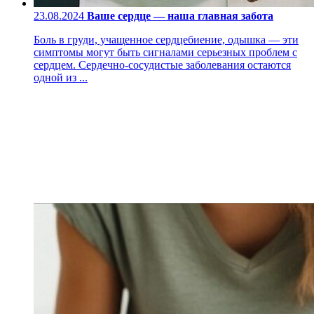
23.08.2024
Ваше сердце — наша главная забота
Боль в груди, учащенное сердцебиение, одышка — эти
симптомы могут быть сигналами серьезных проблем с
сердцем. Сердечно-сосудистые заболевания остаются
одной из ...