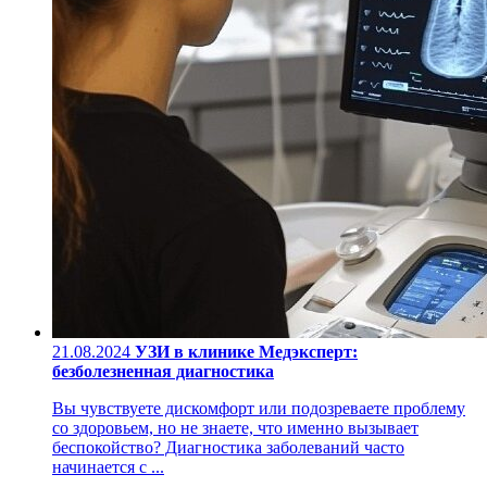
21.08.2024
УЗИ в клинике Медэксперт:
безболезненная диагностика
Вы чувствуете дискомфорт или подозреваете проблему
со здоровьем, но не знаете, что именно вызывает
беспокойство? Диагностика заболеваний часто
начинается с ...